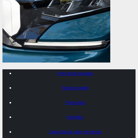
Pracovné ponuky
Financovanie
Poistenie
Novinky
Zanechajte nám recenziu