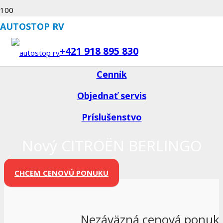
AUTOSTOP RV
Konfigurátor
+421 918 895 830
Katalóg modelu
Cenník
Objednať servis
Príslušenstvo
Nový CITROËN BERLINGO
CHCEM CENOVÚ PONUKU
Nezáväzná cenová ponuk