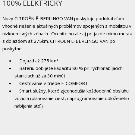
100% ELEKTRICKÝ
Nový CITROËN Ë-BERLINGO VAN poskytuje podnikateľom
vhodné riešenie aktuálnych problémov spojených s mobilitou v
nizkoemisných zónach. Oceníte ho ale aj pri jazde mimo mesta
s dojazdom až 275km. CITROËN Ë-BERLINGO VAN po
poskytne:
Dojazd až 275 km*
Batériu dobijete kapacitu 80 % pri rýchlonabíjacích
staniciach už za 30 minút
Cestovanie v triede Ë-COMFORT
Smart služby, které zjednodušia koždodennú obsluhu
vozidla (plánovanie ciest, naprogramovanie odloženého
nabíjania atď.).