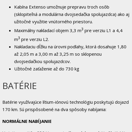
Kabína Extenso umožnuje prepravu troch osôb
(sklopiteľná a modulárna dvojsedačka spolujazdca) ako aj
užitočné využitie vnútorného priestoru
.
3
Maximálny nakladací objem 3,3 m
pre verziu L1 a 4,4
3
m
pre verziu L2.
Nakladaciu dĺžku na úrovni podlahy, ktorá dosahuje 1,80
až 2,05 m a 3,00 m až 3,25 m so sklopenou
dvojsedačkou spolujazdcov
.
Užitočné zaťaženie až do 730 kg
BATÉRIE
Batérie využívajúce lítium-iónovú technológiu poskytujú dojazd
170 km. Sú prispôsobené na dva spôsoby nabíjania:
NORMÁLNE NABÍJANIE