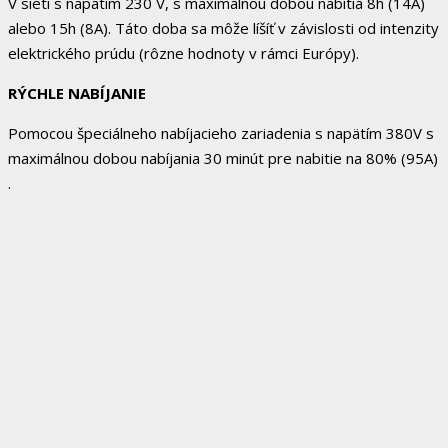
V sieti s napätím 230 V, s maximálnou dobou nabitia 8h (14A)
alebo 15h (8A). Táto doba sa môže líšíť v závislosti od intenzity
elektrického prúdu (rôzne hodnoty v rámci Európy).
RÝCHLE NABÍJANIE
Pomocou špeciálneho nabíjacieho zariadenia s napätím 380V s
maximálnou dobou nabíjania 30 minút pre nabitie na 80% (95A)
.